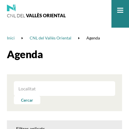
CNL DEL
VALLÈS ORIENTAL
Me
Inici
CNL del Vallès Oriental
Agenda
Agenda
FILTRAR
LES
ACTIVITATS
Cercar
PER
LOCALITAT
Filtres aplicats