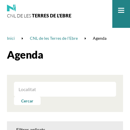
CNL DE LES
TERRES DE L'EBRE
Me
Inici
CNL de les Terres de l’Ebre
Agenda
Agenda
FILTRAR
LES
ACTIVITATS
Cercar
PER
LOCALITAT
Filtres aplicats