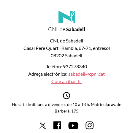
CNL de
Sabadell
CNL de Sabadell
Casal Pere Quart · Rambla, 67-71, entresol
08202 Sabadell
Telèfon: 937278340
Adreça electrònica:
sabadell@cpnl.cat
Com arribar-hi
Horari: de dilluns a divendres de 10 a 13 h. Matrícula: av. de
Barberà, 175