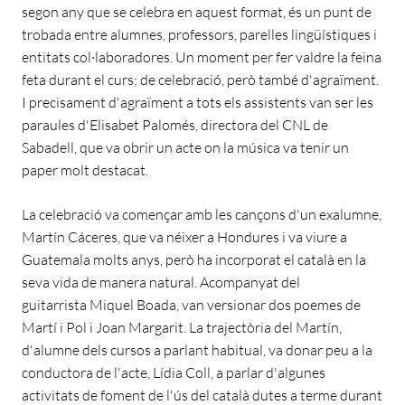
segon any que se celebra en aquest format, és un punt de
trobada entre alumnes, professors, parelles lingüístiques i
entitats col·laboradores. Un moment per fer valdre la feina
feta durant el curs; de celebració, però també d'agraïment.
I precisament d'agraïment a tots els assistents van ser les
paraules d'Elisabet Palomés, directora del CNL de
Sabadell, que va obrir un acte on la música va tenir un
paper molt destacat.
La celebració va començar amb les cançons d'un exalumne,
Martín Cáceres, que va néixer a Hondures i va viure a
Guatemala molts anys, però ha incorporat el català en la
seva vida de manera natural. Acompanyat del
guitarrista Miquel Boada, van versionar dos poemes de
Martí i Pol i Joan Margarit. La trajectòria del Martín,
d'alumne dels cursos a parlant habitual, va donar peu a la
conductora de l'acte, Lídia Coll, a parlar d'algunes
activitats de foment de l'ús del català dutes a terme durant