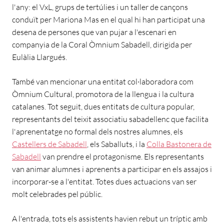
l'any: el VxL, grups de tertúlies i un taller de cançons
conduït per Mariona Mas en el qual hi han participat una
desena de persones que van pujar a l'escenari en
companyia de la Coral Òmnium Sabadell, dirigida per
Eulàlia Llargués.
També van mencionar una entitat col·laboradora com
Òmnium Cultural, promotora de la llengua i la cultura
catalanes. Tot seguit, dues entitats de cultura popular,
representants del teixit associatiu sabadellenc que facilita
l'aprenentatge no formal dels nostres alumnes, els
Castellers de Sabadell
, els Saballuts, i la
Colla Bastonera de
Sabadell
van prendre el protagonisme. Els representants
van animar alumnes i aprenents a participar en els assajos i
incorporar-se a l'entitat. Totes dues actuacions van ser
molt celebrades pel públic.
A l'entrada, tots els assistents havien rebut un tríptic amb