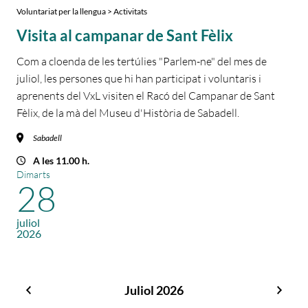
Voluntariat per la llengua > Activitats
Visita al campanar de Sant Fèlix
Com a cloenda de les tertúlies "Parlem-ne" del mes de
juliol, les persones que hi han participat i voluntaris i
aprenents del VxL visiten el Racó del Campanar de Sant
Fèlix, de la mà del Museu d'Història de Sabadell.
Sabadell
A les 11.00 h.
Dimarts
28
juliol
2026
Juliol 2026
Juny
Agos
2026
2026