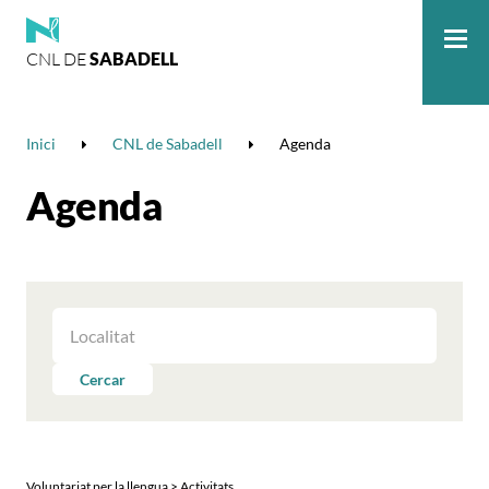
CNL DE
SABADELL
Me
Inici
CNL de Sabadell
Agenda
Agenda
FILTRAR
LES
ACTIVITATS
Cercar
PER
LOCALITAT
Voluntariat per la llengua > Activitats