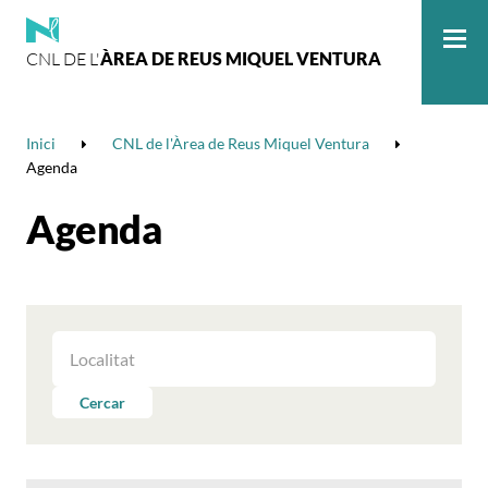
CNL DE L'
ÀREA DE REUS MIQUEL VENTURA
Me
Inici
CNL de l'Àrea de Reus Miquel Ventura
Agenda
Agenda
FILTRAR
LES
ACTIVITATS
Cercar
PER
LOCALITAT