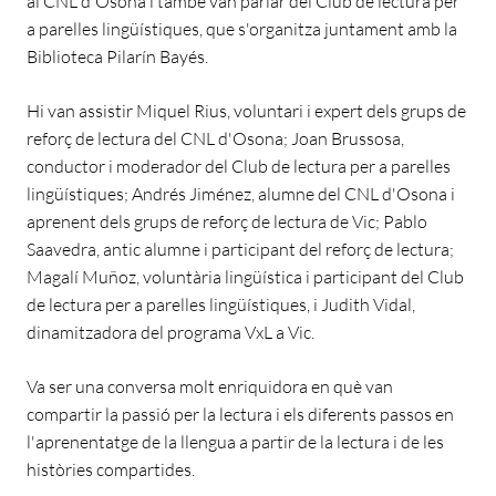
al CNL d'Osona i també van parlar del Club de lectura per
a parelles lingüístiques, que s'organitza juntament amb la
Biblioteca Pilarín Bayés.
Hi van assistir Miquel Rius, voluntari i expert dels grups de
reforç de lectura del CNL d'Osona; Joan Brussosa,
conductor i moderador del Club de lectura per a parelles
lingüístiques; Andrés Jiménez, alumne del CNL d'Osona i
aprenent dels grups de reforç de lectura de Vic; Pablo
Saavedra, antic alumne i participant del reforç de lectura;
Magalí Muñoz, voluntària lingüística i participant del Club
de lectura per a parelles lingüístiques, i Judith Vidal,
dinamitzadora del programa VxL a Vic.
Va ser una conversa molt enriquidora en què van
compartir la passió per la lectura i els diferents passos en
l'aprenentatge de la llengua a partir de la lectura i de les
històries compartides.