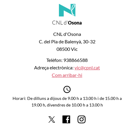
CNL d'
Osona
CNL d'Osona
C. del Pla de Balenyà, 30-32
08500 Vic
Telèfon: 938866588
Adreça electrònica:
vic@cpnl.cat
Com arribar-hi
Horari: De dilluns a dijous de 9.00 h a 13.00 h i de 15.00 h a
19.00 h, divendres de 10.00 h a 13.00 h