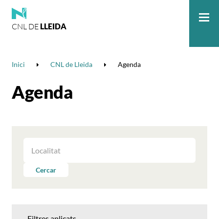
CNL DE
LLEIDA
Me
Inici
CNL de Lleida
Agenda
Agenda
FILTRAR
LES
ACTIVITATS
Cercar
PER
LOCALITAT
Filtres aplicats