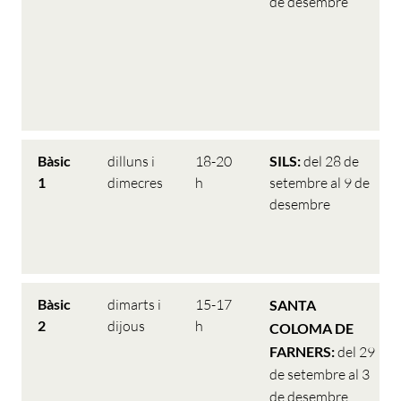
de desembre
Bàsic
dilluns i
18-20
SILS:
del 28 de
1
dimecres
h
setembre al 9 de
desembre
Bàsic
dimarts i
15-17
SANTA
2
dijous
h
COLOMA DE
FARNERS:
del 29
de setembre al 3
de desembre