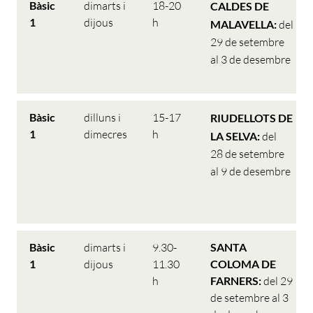
Bàsic
dimarts i
18-20
CALDES DE
1
dijous
h
MALAVELLA:
del
29 de setembre
al 3 de desembre
Bàsic
dilluns i
15-17
RIUDELLOTS DE
1
dimecres
h
LA SELVA:
del
28 de setembre
al 9 de desembre
Bàsic
dimarts i
9.30-
SANTA
1
dijous
11.30
COLOMA DE
h
FARNERS:
del 29
de setembre al 3