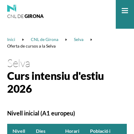
CNL DE
GIRONA
Me
Inici
CNL de Girona
Selva
Oferta de cursos a la Selva
Selva
Curs intensiu d'estiu
2026
Nivell inicial (A1 europeu)
Nivell
Dies
Horari
Població i
S