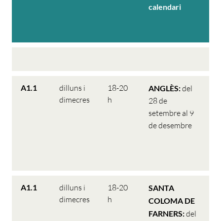
calendari
p
pe
i
A1.1
dilluns i
18-20
H
ANGLÈS:
del
dimecres
h
d'
28 de
14
setembre al 9
s
de desembre
9.
h 
h
A1.1
dilluns i
18-20
C.
SANTA
dimecres
h
Se
COLOMA DE
de
FARNERS:
del