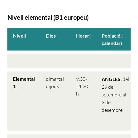
Nivell elemental (B1 europeu)
Nivell
Dies
Horari
Població i
calendari
Elemental
dimarts i
9.30-
ANGLÈS:
del
1
dijous
11.30
29 de
h
setembre al
3 de
desembre