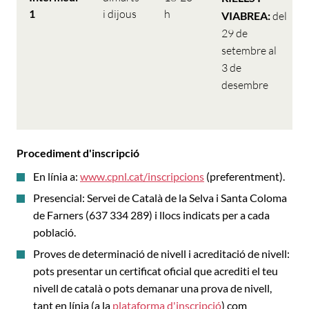
1
i dijous
h
VIABREA:
del
29 de
setembre al
3 de
desembre
Procediment d'inscripció
En línia a:
www.cpnl.cat/inscripcions
(preferentment).
Presencial: Servei de Català de la Selva i Santa Coloma
de Farners (637 334 289) i llocs indicats per a cada
població.
Proves de determinació de nivell i acreditació de nivell:
pots presentar un certificat oficial que acrediti el teu
nivell de català o pots demanar una prova de nivell,
tant en línia (a la
plataforma d'inscripció
) com