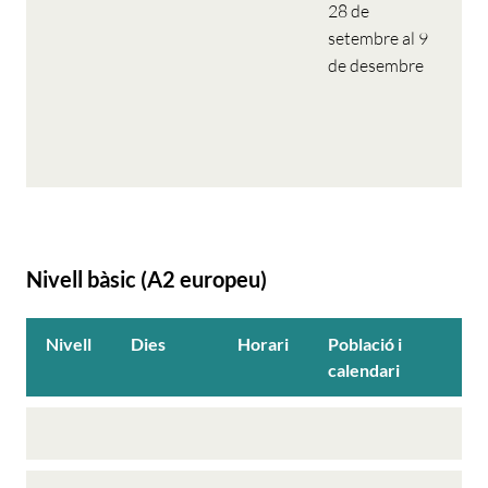
d
28 de
s
setembre al 9
9 
de desembre
16
18
s
9 
Nivell bàsic (A2 europeu)
Nivell
Dies
Horari
Població i
calendari