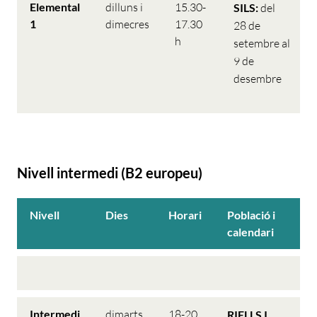
Elemental
dilluns i
15.30-
SILS:
del
1
dimecres
17.30
28 de
h
setembre al
9 de
desembre
Nivell intermedi (B2 europeu)
Nivell
Dies
Horari
Població i
calendari
Intermedi
dimarts
18-20
RIELLS I