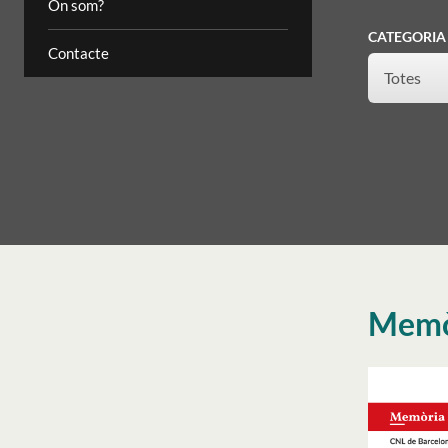
On som?
CATEGORIA
Contacte
Memò