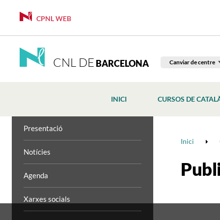
CPNL WEB
CNL DE
BARCELONA
Canviar de centre
INICI
CURSOS DE CATAL
Presentació
Inici
Notícies
Publ
Agenda
Xarxes socials