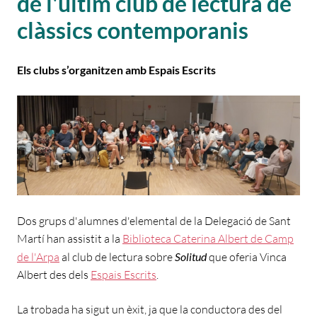
de l'últim club de lectura de
clàssics contemporanis
Els clubs s’organitzen amb Espais Escrits
Dos grups d'alumnes d'elemental de la Delegació de Sant
Martí han assistit a la
Biblioteca Caterina Albert de Camp
de l'Arpa
al club de lectura sobre
Solitud
que oferia Vinca
Albert des dels
Espais Escrits
.
La trobada ha sigut un èxit, ja que la conductora des del