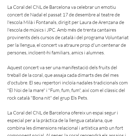
La Coral del CNL de Barcelona va celebrar un emotiu
concert de Nadal el passat 17 de desembre al teatre de
l'escola Milà i Fontanals, dirigit per Laura de Arenzana de
l'escola de músics i JPC. Amb més de trenta cantaires
provinents dels cursos de català i del programa Voluntariat
per la llengua, el concert va atraure prop d'un centenar de
persones, incloent-hi familiars, amics i alumnes.
Aquest concert va ser una manifestació dels fruits del
treball de la coral, que assaja cada dimarts des del mes
d'octubre. El seu repertori incloïa nadales tradicionals com
"El Noi de la mare" i "Fum, fum, fum", així com el clàssic del
rock català "Bona nit" del grup Els Pets.
La Coral del CNL de Barcelona ofereix un espai segur i
especial per a la pràctica de la llengua catalana, que
combina les dimensions relacional i artística amb un fort
component social. Al gener, la coral reprendrà els assajos i