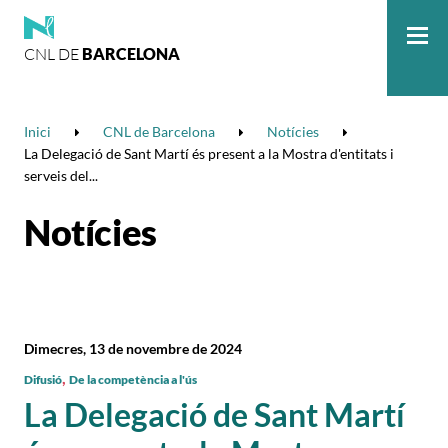
CNL DE
BARCELONA
Me
Inici
CNL de Barcelona
Notícies
La Delegació de Sant Martí és present a la Mostra d'entitats i
serveis del...
Notícies
Dimecres, 13 de novembre de 2024
,
Difusió
De la competència a l'ús
La Delegació de Sant Martí