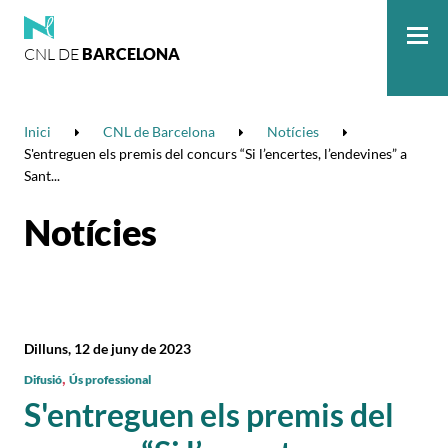
CNL DE
BARCELONA
Me
Inici
CNL de Barcelona
Notícies
S'entreguen els premis del concurs “Si l’encertes, l’endevines” a
Sant...
Notícies
Dilluns, 12 de juny de 2023
,
Difusió
Ús professional
S'entreguen els premis del