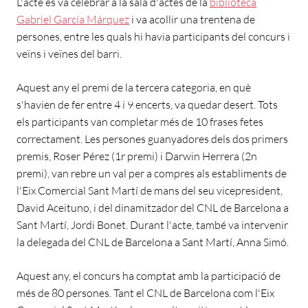
L'acte es va celebrar a la sala d'actes de la
biblioteca
Gabriel García Márquez
i va acollir una trentena de
persones, entre les quals hi havia participants del concurs i
veïns i veïnes del barri.
Aquest any el premi de la tercera categoria, en què
s'havien de fer entre 4 i 9 encerts, va quedar desert. Tots
els participants van completar més de 10 frases fetes
correctament. Les persones guanyadores dels dos primers
premis, Roser Pérez (1r premi) i Darwin Herrera (2n
premi), van rebre un val per a compres als establiments de
l'Eix Comercial Sant Martí de mans del seu vicepresident,
David Aceituno, i del dinamitzador del CNL de Barcelona a
Sant Martí, Jordi Bonet. Durant l'acte, també va intervenir
la delegada del CNL de Barcelona a Sant Martí, Anna Simó.
Aquest any, el concurs ha comptat amb la participació de
més de 80 persones. Tant el CNL de Barcelona com l'Eix