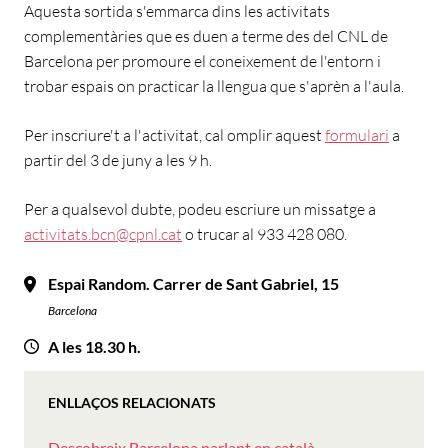
Aquesta sortida s'emmarca dins les activitats
complementàries que es duen a terme des del CNL de
Barcelona per promoure el coneixement de l'entorn i
trobar espais on practicar la llengua que s'aprèn a l'aula.
Per inscriure't a l'activitat, cal omplir aquest
formulari
a
partir del 3 de juny a les 9 h.
Per a qualsevol dubte, podeu escriure un missatge a
activitats.bcn@cpnl.cat
o trucar al 933 428 080.
Espai Random. Carrer de Sant Gabriel, 15
Barcelona
A les 18.30 h.
ENLLAÇOS RELACIONATS
Descobreix Barcelona parlant en català