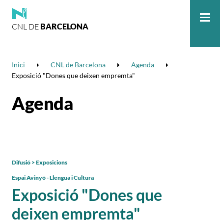
CNL DE
BARCELONA
Me
Inici
CNL de Barcelona
Agenda
Exposició "Dones que deixen empremta"
Agenda
Difusió > Exposicions
Espai Avinyó - Llengua i Cultura
Exposició "Dones que
deixen empremta"