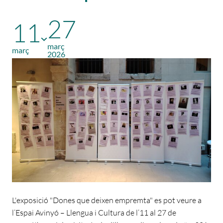
27
11
març
març
2026
L'exposició "Dones que deixen empremta" es pot veure a
l’Espai Avinyó – Llengua i Cultura de l’11 al 27 de