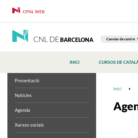
CPNL WEB
CNL DE
BARCELONA
Canviar de centre
INICI
CURSOS DE CATAL
Presentació
Inici
Notícies
Age
Agenda
Xarxes socials