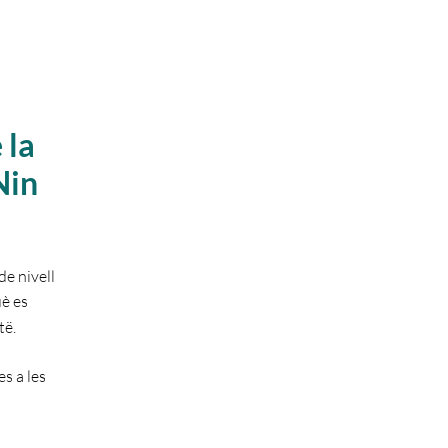
a
 la
Nin
de nivell
uè es
të.
s a les