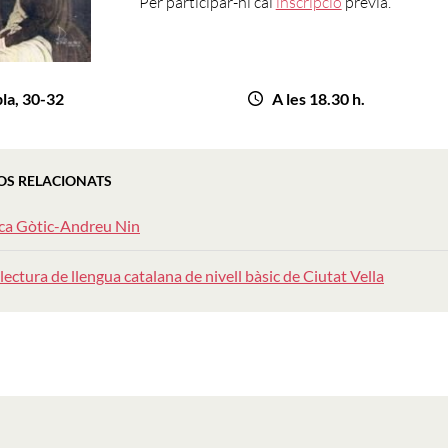
Per participar-hi cal
inscripció
prèvia.
la, 30-32
A les 18.30 h.
OS RELACIONATS
eca Gòtic-Andreu Nin
lectura de llengua catalana de nivell bàsic de Ciutat Vella