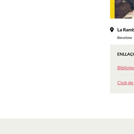
La Ramb
Barcelona
ENLLAÇ
Bibliot
Club de 