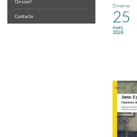
On som?
Dimecres
25
Contacte
març
2026