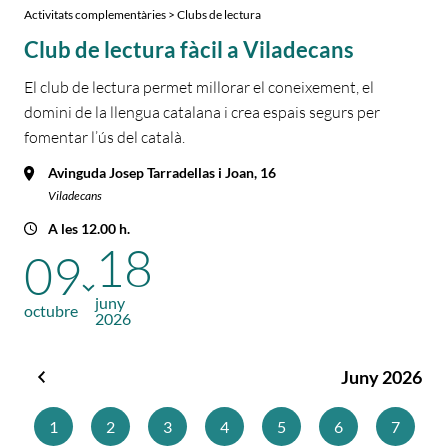
Activitats complementàries > Clubs de lectura
Club de lectura fàcil a Viladecans
El club de lectura permet millorar el coneixement, el
domini de la llengua catalana i crea espais segurs per
fomentar l’ús del català.
Avinguda Josep Tarradellas i Joan, 16
Viladecans
A les 12.00 h.
18
09
juny
octubre
2026
Juny 2026
Maig
2026
1
2
3
4
5
6
7