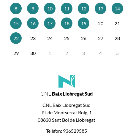
8
9
10
11
12
13
14
15
16
17
18
19
20
21
22
23
24
25
26
27
28
29
30
1
2
3
4
5
CNL
Baix Llobregat Sud
CNL Baix Llobregat Sud
Pl. de Montserrat Roig, 1
08830 Sant Boi de Llobregat
Telèfon: 936529585