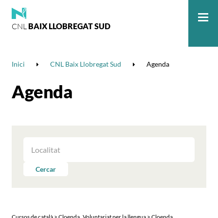
CNL
BAIX LLOBREGAT SUD
Me
Inici
CNL Baix Llobregat Sud
Agenda
Agenda
FILTRAR
LES
ACTIVITATS
Cercar
PER
LOCALITAT
,
Cursos de català > Cloenda
Voluntariat per la llengua > Cloenda