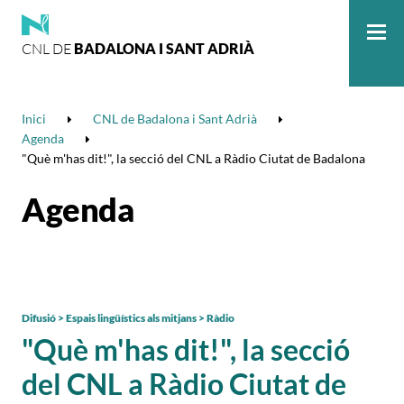
CNL DE
BADALONA I SANT ADRIÀ
Me
Inici
CNL de Badalona i Sant Adrià
Agenda
"Què m'has dit!", la secció del CNL a Ràdio Ciutat de Badalona
Agenda
Difusió > Espais lingüístics als mitjans > Ràdio
"Què m'has dit!", la secció
del CNL a Ràdio Ciutat de