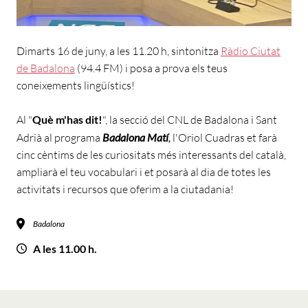
Dimarts 16 de juny, a les 11.20 h, sintonitza
Ràdio Ciutat
de Badalona
(94.4 FM) i posa a prova els teus
coneixements lingüístics!
Al "
Què m'has dit!
", la secció del CNL de Badalona i Sant
Adrià al programa
Badalona Matí
,
l'Oriol Cuadras et farà
cinc cèntims de les curiositats més interessants del català,
ampliarà el teu vocabulari i et posarà al dia de totes les
activitats i recursos que oferim a la ciutadania!
Badalona
A les 11.00 h.