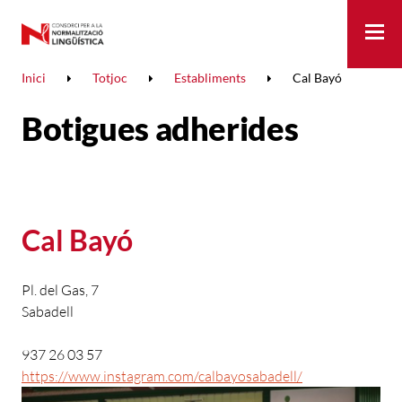
Me
Inici
Totjoc
Establiments
Cal Bayó
Botigues adherides
Cal Bayó
Pl. del Gas, 7
Sabadell
937 26 03 57
https://www.instagram.com/calbayosabadell/