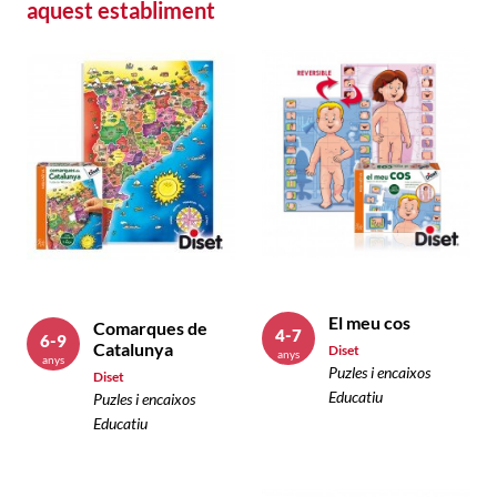
aquest establiment
El meu cos
Comarques de
4-7
6-9
Catalunya
Diset
anys
anys
Puzles i encaixos
Diset
Educatiu
Puzles i encaixos
Educatiu