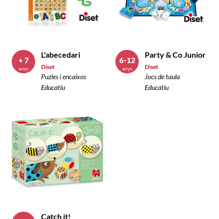
L'abecedari
Party & Co Junior
+ 7
6-12
Diset
Diset
anys
anys
Puzles i encaixos
Jocs de taula
Educatiu
Educatiu
Catch it!