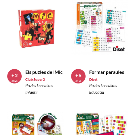
Els puzles del Mic
Formar paraules
+ 2
+ 5
Club Super3
Diset
anys
anys
Puzles i encaixos
Puzles i encaixos
Infantil
Educatiu