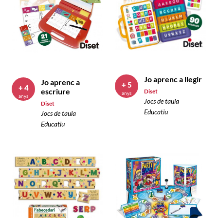
Jo aprenc a llegir
Jo aprenc a
+ 5
+ 4
escriure
Diset
anys
anys
Jocs de taula
Diset
Educatiu
Jocs de taula
Educatiu