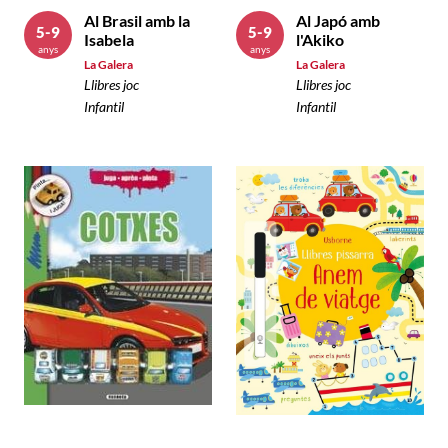
Al Brasil amb la
Al Japó amb
5-9
5-9
Isabela
l'Akiko
anys
anys
La Galera
La Galera
Llibres joc
Llibres joc
Infantil
Infantil