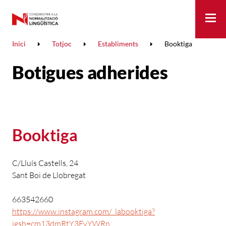
Me
Inici
Totjoc
Establiments
Booktiga
Botigues adherides
Booktiga
C/Lluís Castells, 24
Sant Boi de Llobregat
663542660
https://www.instagram.com/_labooktiga?
igsh=cm13dmRtY3FvYWRn