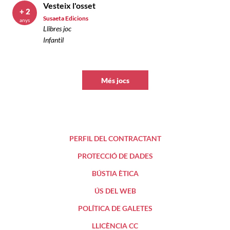
Vesteix l'osset
+ 2
Susaeta Edicions
anys
Llibres joc
Infantil
Més jocs
PERFIL DEL CONTRACTANT
PROTECCIÓ DE DADES
BÚSTIA ÈTICA
ÚS DEL WEB
POLÍTICA DE GALETES
LLICÈNCIA CC