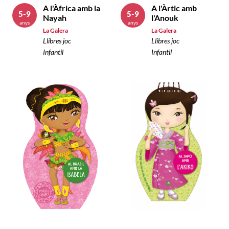
A l'Àfrica amb la
A l'Àrtic amb
5-9
5-9
Nayah
l'Anouk
anys
anys
La Galera
La Galera
Llibres joc
Llibres joc
Infantil
Infantil