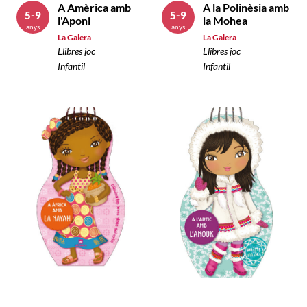
A Amèrica amb
A la Polinèsia amb
5-9
5-9
l'Aponi
la Mohea
anys
anys
La Galera
La Galera
Llibres joc
Llibres joc
Infantil
Infantil