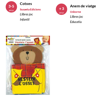
Cotxes
Anem de viatge
3-5
+ 3
Susaeta Edicions
anys
Usborne
anys
Llibres joc
Llibres joc
Infantil
Educatiu