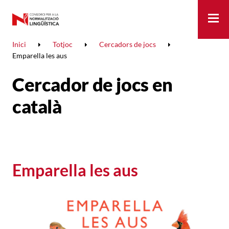
Me
Inici
Totjoc
Cercadors de jocs
Emparella les aus
Cercador de jocs en
català
Emparella les aus