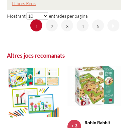
Llibres Reus
Mostrant
entrades per pàgina
Anterior
Següe
1
2
3
4
5
Altres jocs recomanats
Robin Rabbit
+ 3