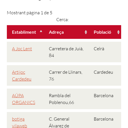
Mostrant pàgina 1 de 5
Cerca:
Establiment
Adreça
Població
A Joc Lent
Carretera de Juià,
Celrà
84
Artijoc
Carrer de Llinars,
Cardedeu
Cardedeu
76
AÚPA
Rambla del
Barcelona
ORGANICS
Poblenou,66
botiga
C. General
Barcelona
vilaweb
Álvarez de