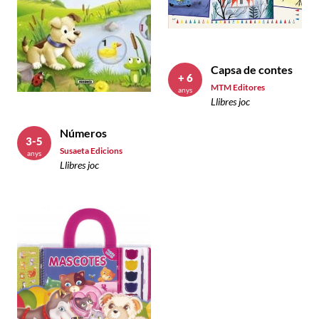
Capsa de contes
+ 6
MTM Editores
anys
Llibres joc
Números
3-5
Susaeta Edicions
anys
Llibres joc