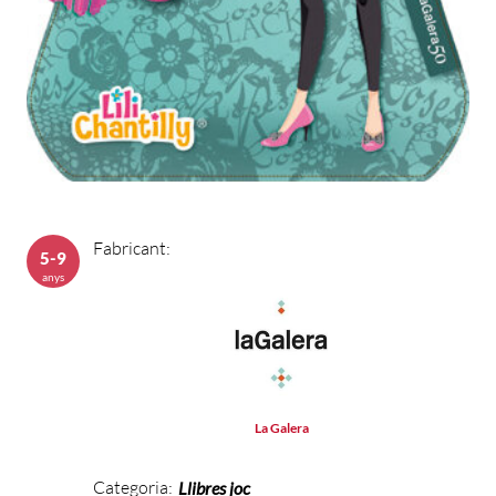
Fabricant:
5-9
anys
La Galera
Categoria:
Llibres joc