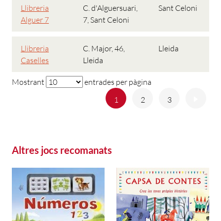
Llibreria
C. d'Alguersuari,
Sant Celoni
Alguer 7
7, Sant Celoni
Llibreria
C. Major, 46,
Lleida
Caselles
Lleida
Mostrant
entrades per pàgina
Anterior
Següe
1
2
3
Altres jocs recomanats