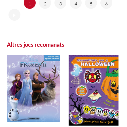
Anterior
1
2
3
4
5
6
Següent
Altres jocs recomanats