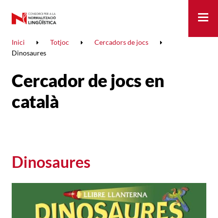
Me
Inici
Totjoc
Cercadors de jocs
Dinosaures
Cercador de jocs en
català
Dinosaures