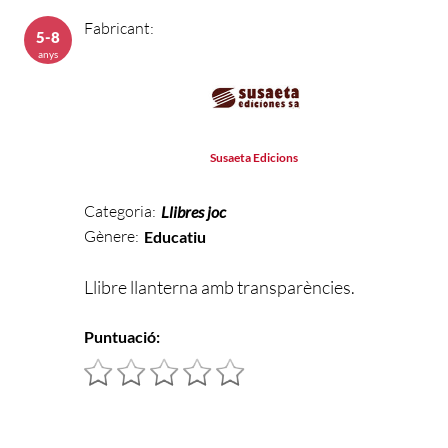
Fabricant:
5-8
anys
Susaeta Edicions
Categoria:
Llibres joc
Gènere:
Educatiu
Llibre llanterna amb transparències.
Puntuació: