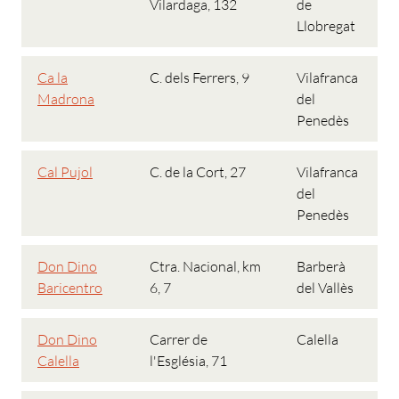
Vilardaga, 132
de
Llobregat
Ca la
C. dels Ferrers, 9
Vilafranca
Madrona
del
Penedès
Cal Pujol
C. de la Cort, 27
Vilafranca
del
Penedès
Don Dino
Ctra. Nacional, km
Barberà
Baricentro
6, 7
del Vallès
Don Dino
Carrer de
Calella
Calella
l'Església, 71