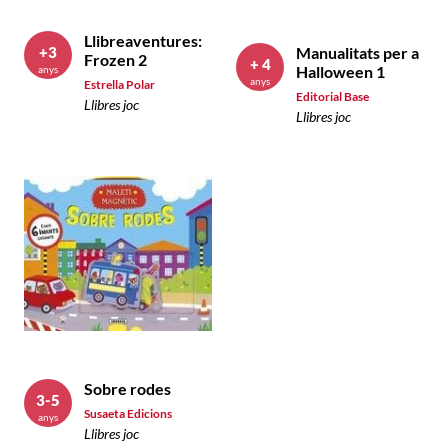
Llibreaventures:
Manualitats per a
+3
Frozen 2
+ 4
Halloween 1
anys
anys
Estrella Polar
Editorial Base
Llibres joc
Llibres joc
Sobre rodes
3-5
Susaeta Edicions
anys
Llibres joc