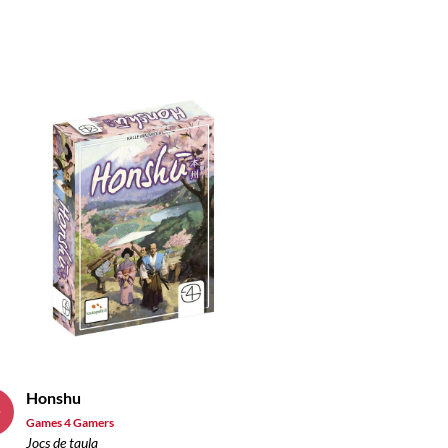
Honshu
8
Games 4 Gamers
s
Jocs de taula