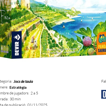
tegoria:
Fa
Jocs de taula
nere:
Estratègia
mbre de jugadors:
2 a 5
rada:
30 min
ta de publicació:
01/11/2025