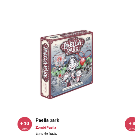
Paella park
+ 10
+ 
Zombi Paella
anys
any
Jocs de taula