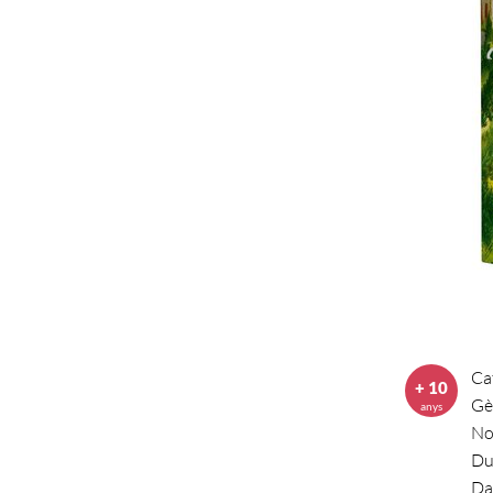
Ca
+ 10
Gè
anys
No
Du
Da