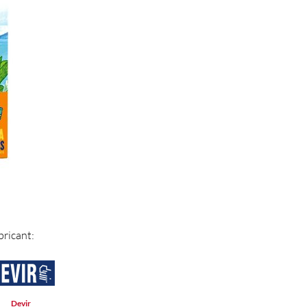
bricant:
Devir