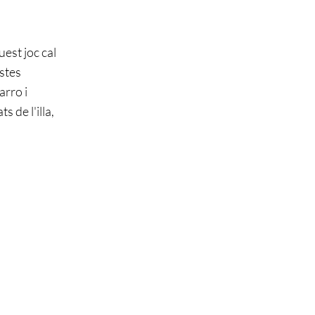
est joc cal
stes
arro i
 de l'illa,