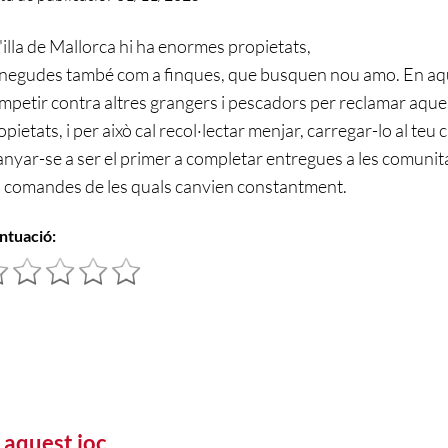
l'illa de Mallorca hi ha enormes propietats,
negudes també com a finques, que busquen nou amo. En aqu
mpetir contra altres grangers i pescadors per reclamar aque
opietats, i per això cal recol·lectar menjar, carregar-lo al teu c
anyar-se a ser el primer a completar entregues a les comunitats
s comandes de les quals canvien constantment.
ntuació:
 aquest joc