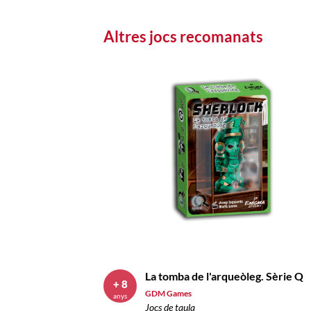
Altres jocs recomanats
La tomba de l'arqueòleg. Sèrie Q
+ 8
GDM Games
anys
Jocs de taula