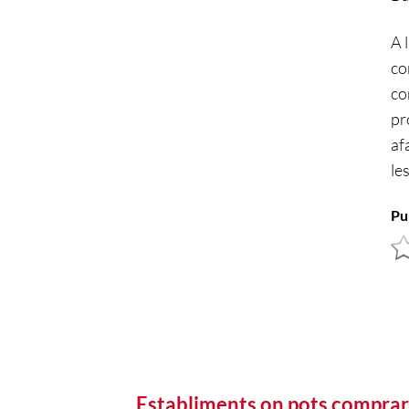
A 
co
co
pr
af
le
Pu
Establiments on pots comprar