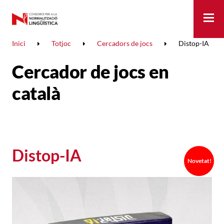
Me
Inici
Totjoc
Cercadors de jocs
Distop-IA
Cercador de jocs en
català
Distop-IA
Novetat!