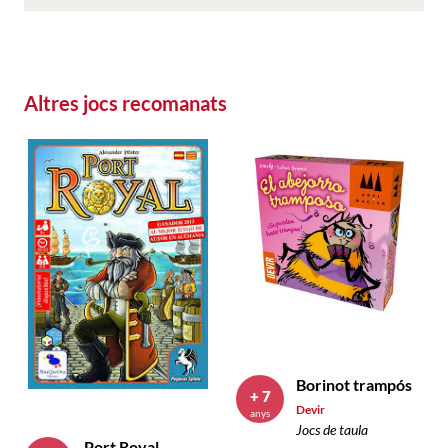
Altres jocs recomanats
Borinot trampós
+ 7
Devir
anys
Jocs de taula
Port Royal