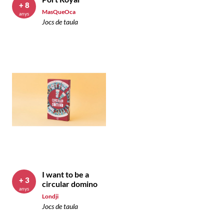
+ 8
MasQueOca
anys
Jocs de taula
I want to be a
+ 3
circular domino
anys
Londji
Jocs de taula