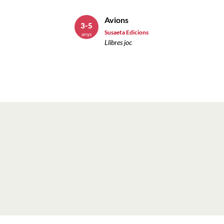
Avions
3-5
Susaeta Edicions
anys
Llibres joc