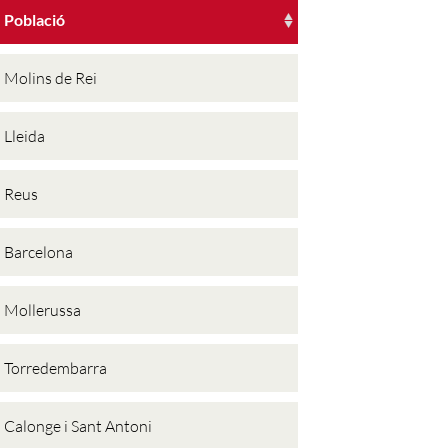
Població
Molins de Rei
Lleida
Reus
Barcelona
Mollerussa
Torredembarra
Calonge i Sant Antoni