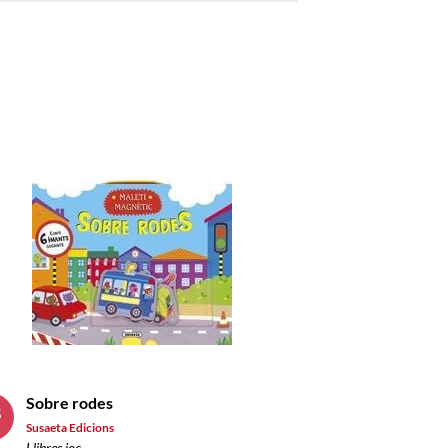
Sobre rodes
5
Susaeta Edicions
s
Llibres joc