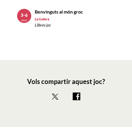
Benvinguts al món groc
3-6
La Galera
anys
Llibres joc
Vols compartir aquest joc?