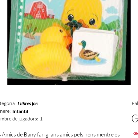
tegoria:
Fa
Llibres joc
nere:
Infantil
mbre de jugadors:
1
Gl
s Amics de Bany fan grans amics pels nens mentre es