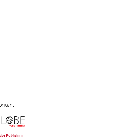
bricant:
obe Publishing