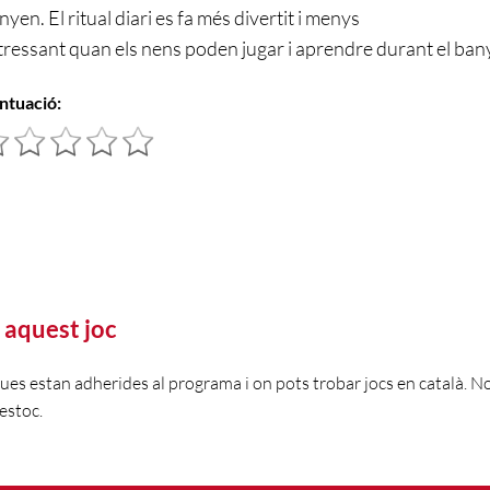
nyen. El ritual diari es fa més divertit i menys
tressant quan els nens poden jugar i aprendre durant el ban
ntuació:
 aquest joc
gues estan adherides al programa i on pots trobar jocs en català. 
estoc.