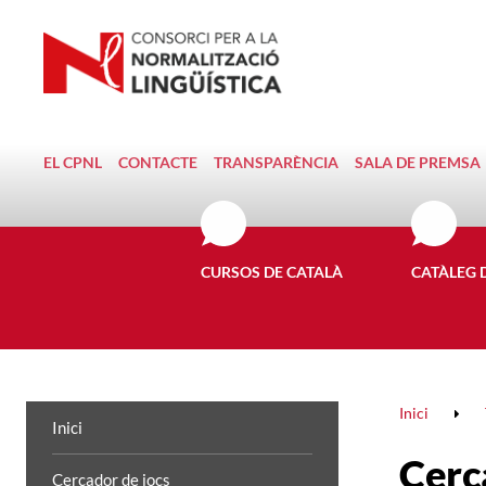
EL CPNL
CONTACTE
TRANSPARÈNCIA
SALA DE PREMSA
CURSOS DE CATALÀ
CATÀLEG 
Inici
Inici
Cerc
Cercador de jocs