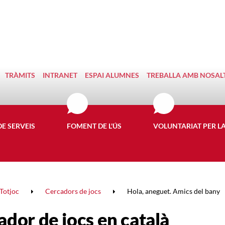
TRÀMITS
INTRANET
ESPAI ALUMNES
TREBALLA AMB NOSAL
DE SERVEIS
FOMENT DE L'ÚS
VOLUNTARIAT PER L
Totjoc
Cercadors de jocs
Hola, aneguet. Amics del bany
ador de jocs en català