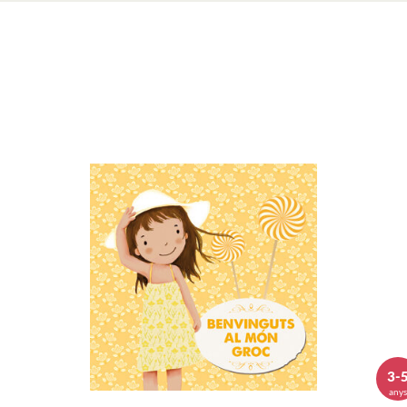
3-
any