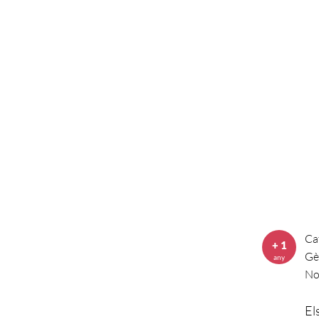
Ca
+ 1
Gè
any
No
El