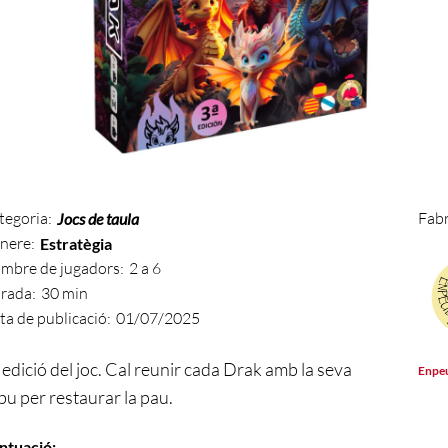
tegoria:
Fabr
Jocs de taula
nere:
Estratègia
mbre de jugadors:
2 a 6
rada:
30 min
ta de publicació:
01/07/2025
 edició del joc. Cal reunir cada Drak amb la seva
Enpeu
ibu per restaurar la pau.
ntuació: