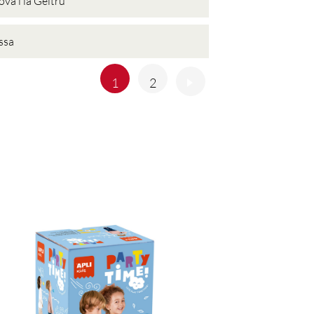
ova i la Geltrú
ssa
Anterior
Següent
1
2