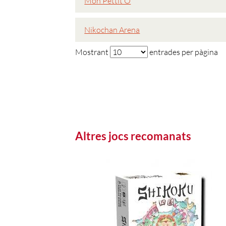
Mon Pettit Ó
Nikochan Arena
Mostrant
entrades per pàgina
Altres jocs recomanats