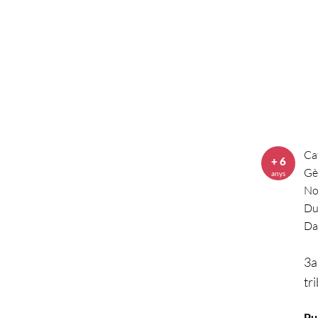
Ca
+ 6
Gè
anys
No
Du
Da
3a
tr
Pu