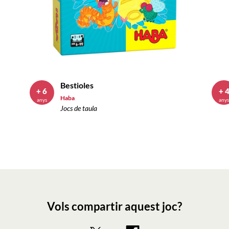
Bestioles
+ 6
+ 
Haba
anys
any
Jocs de taula
Vols compartir aquest joc?