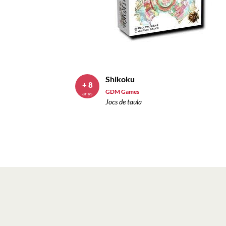
Shikoku
+ 8
GDM Games
anys
Jocs de taula