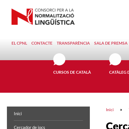
EL CPNL
CONTACTE
TRANSPARÈNCIA
SALA DE PREMSA
CURSOS DE CATALÀ
CATÀLEG 
Inici
Inici
Cerc
Cercador de jocs