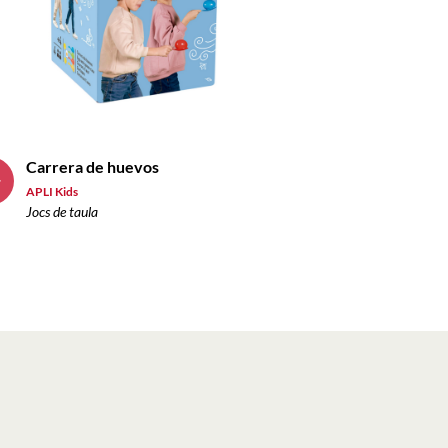
Carrera de huevos
4
APLI Kids
s
Jocs de taula