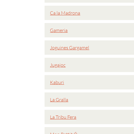
Ca la Madrona
Gameria
Joguines Gargamel
Jugajoc
Kaburi
La Gralla
La Tribu Fera