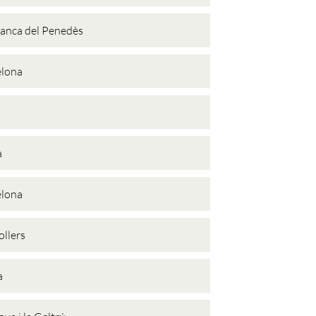
ranca del Penedès
elona
a
elona
llers
a