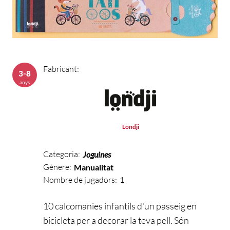
Fabricant:
3-8
anys
Londji
Categoria:
Joguines
Gènere:
Manualitat
Nombre de jugadors:
1
10 calcomanies infantils d'un passeig en
bicicleta per a decorar la teva pell. Són