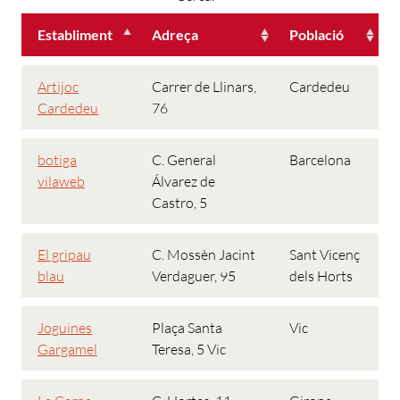
Establiment
Adreça
Població
Artijoc
Carrer de Llinars,
Cardedeu
Cardedeu
76
botiga
C. General
Barcelona
vilaweb
Álvarez de
Castro, 5
El gripau
C. Mossèn Jacint
Sant Vicenç
blau
Verdaguer, 95
dels Horts
Joguines
Plaça Santa
Vic
Gargamel
Teresa, 5 Vic