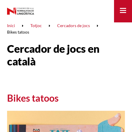
Me
Inici
Totjoc
Cercadors de jocs
Bikes tatoos
Cercador de jocs en
català
Bikes tatoos