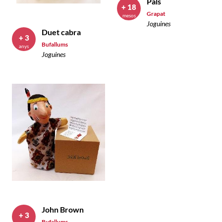
Pals
+ 18
Grapat
mesos
Joguines
Duet cabra
+ 3
Bufallums
anys
Joguines
John Brown
+ 3
Bufallums