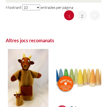
Mostrant
entrades per pàgina
Anterior
Següe
1
2
Altres jocs recomanats