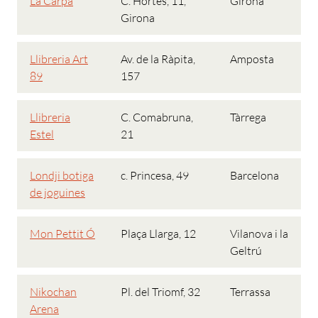
La Carpa
C. Hortes, 11,
Girona
Girona
Llibreria Art
Av. de la Ràpita,
Amposta
89
157
Llibreria
C. Comabruna,
Tàrrega
Estel
21
Londji botiga
c. Princesa, 49
Barcelona
de joguines
Mon Pettit Ó
Plaça Llarga, 12
Vilanova i la
Geltrú
Nikochan
Pl. del Triomf, 32
Terrassa
Arena