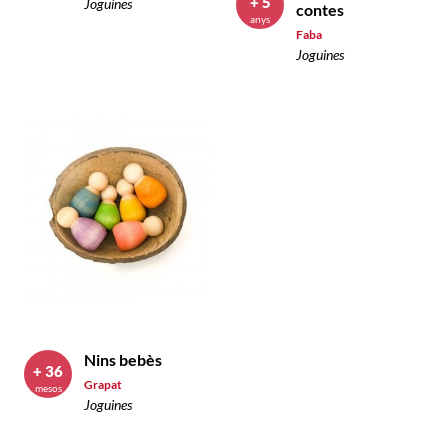
+ 5
Joguines
contes
anys
Faba
Joguines
Nins bebès
+ 36
Grapat
mesos
Joguines