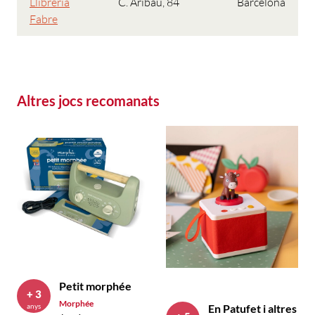
Llibreria
C. Aribau, 84
Barcelona
Fabre
Altres jocs recomanats
Petit morphée
+ 3
Morphée
anys
En Patufet i altres