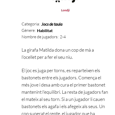
Londji
Categoria:
Jocs de taula
Gènere:
Habilitat
Nombre de jugadors:
2-4
La girafa Matilda dona un cop de mà a
l'ocellet per a fer el seu niu.
El joc es juga per torns, es reparteixen els
bastonets entre els jugadors. Comença el
més jove i desa amb cura el primer bastonet
mantenint l'equilibri. La resta de jugadors fan
el mateix al seu torn. Si a un jugador li cauen
bastonets els agafa i els afegeix als seus. Un
cop superat el repte, el jugador que ha