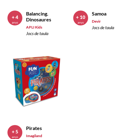
Balancing.
Samoa
+ 4
+ 10
Dinosaures
Devir
anys
anys
APLI Kids
Jocs de taula
Jocs de taula
Pirates
+ 5
Imagiland
anys