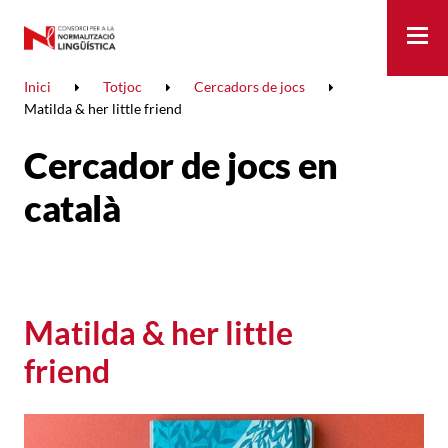
Me
Inici
Totjoc
Cercadors de jocs
Matilda & her little friend
Cercador de jocs en
català
Matilda & her little
friend