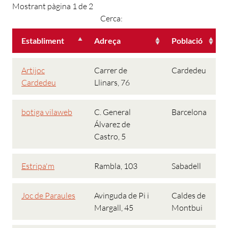
Mostrant pàgina 1 de 2
Cerca:
Establiment
Adreça
Població
Artijoc
Carrer de
Cardedeu
Cardedeu
Llinars, 76
botiga vilaweb
C. General
Barcelona
Álvarez de
Castro, 5
Estripa'm
Rambla, 103
Sabadell
Joc de Paraules
Avinguda de Pi i
Caldes de
Margall, 45
Montbui