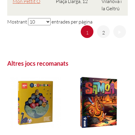
Mon Pettit Ó
Plaça Llarga, 12
Vilanova i
la Geltrú
Mostrant
entrades per pàgina
Anterior
Següe
1
2
Altres jocs recomanats