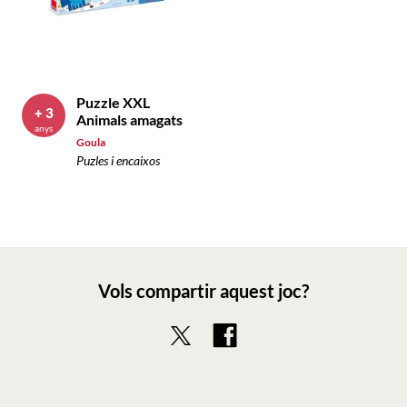
Puzzle XXL
+ 3
Animals amagats
anys
Goula
Puzles i encaixos
Vols compartir aquest joc?