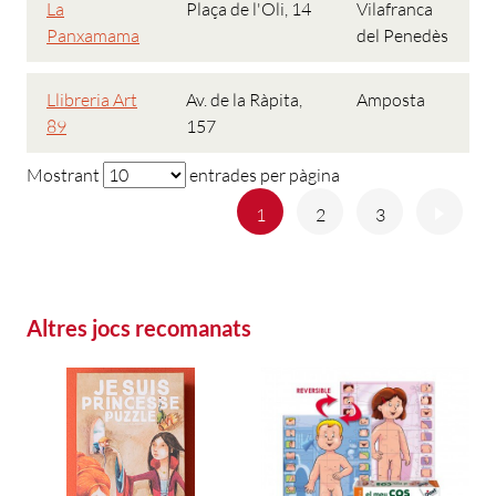
La
Plaça de l'Oli, 14
Vilafranca
Panxamama
del Penedès
Llibreria Art
Av. de la Ràpita,
Amposta
89
157
Mostrant
entrades per pàgina
Anterior
Següe
1
2
3
Altres jocs recomanats