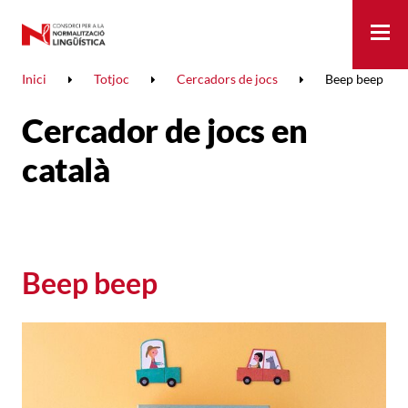
Me
Inici
Totjoc
Cercadors de jocs
Beep beep
Cercador de jocs en
català
Beep beep