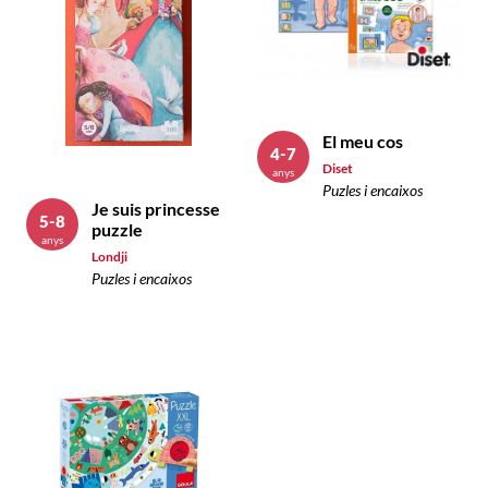
El meu cos
4-7
Diset
anys
Puzles i encaixos
Je suis princesse
5-8
puzzle
anys
Londji
Puzles i encaixos