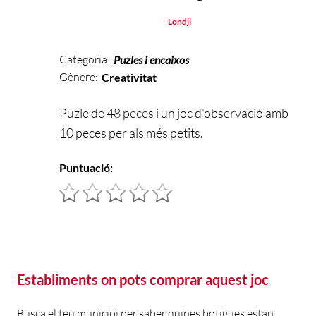
Londji
Categoria:
Puzles i encaixos
Gènere:
Creativitat
Puzle de 48 peces i un joc d'observació amb
10 peces per als més petits.
Puntuació:
Establiments on pots comprar aquest joc
Busca el teu municipi per saber quines botigues estan