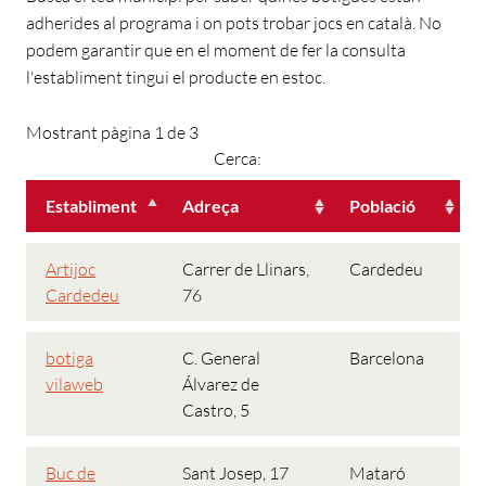
adherides al programa i on pots trobar jocs en català. No
podem garantir que en el moment de fer la consulta
l'establiment tingui el producte en estoc.
Mostrant pàgina 1 de 3
Cerca:
Establiment
Adreça
Població
Artijoc
Carrer de Llinars,
Cardedeu
Cardedeu
76
botiga
C. General
Barcelona
vilaweb
Álvarez de
Castro, 5
Buc de
Sant Josep, 17
Mataró