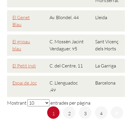
Montserrat
El Genet
Av. Blondel, 44
Lleida
Blau
El gripau
C. Mossèn Jacint
Sant Vicenç
blau
Verdaguer, 95
dels Horts
El Petit Indi
C. del Centre, 11
La Garriga
Espai de Joc
C. Llenguadoc
Barcelona
,49
Mostrant
entrades per pàgina
Anterior
Següe
1
2
3
4