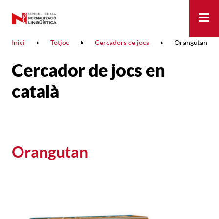
Me
Inici
Totjoc
Cercadors de jocs
Orangutan
Cercador de jocs en
català
Orangutan