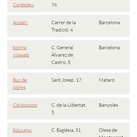
Cardedeu
76
Aúpali!
Carrer de la
Barcelona
Tradició, 4
botiga
C. General
Barcelona
vilaweb
Álvarez de
Castro, 5
Buc de
Sant Josep, 17
Mataró
llibres
Calidoscopi
C. de la Llibertat,
Banyoles
5
Educajoc
C. Església, 31
Olesa de