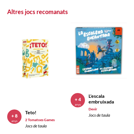
Altres jocs recomanats
L'escala
+ 4
embruixada
anys
Devir
Teto!
Jocs de taula
+ 8
2 Tomatoes Games
anys
Jocs de taula