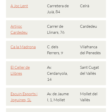
A Joc Lent
Carretera de
Celrà
Juià, 84
Artijoc
Carrer de
Cardedeu
Cardedeu
Llinars, 76
Ca la Madrona
C. dels
Vilafranca
Ferrers, 9
del Penedès
El Celler de
Av.
Sant Cugat
Llibres
Cerdanyola,
del Vallès
14
Escuin Esports i
Av. de Jaume
Mollet del
Joguines, SL
I, 1, Mollet
Vallès