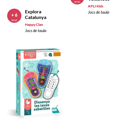
anys
APLI Kids
Explora
Jocs de taula
+ 6
Catalunya
anys
Happy Clan
Jocs de taula