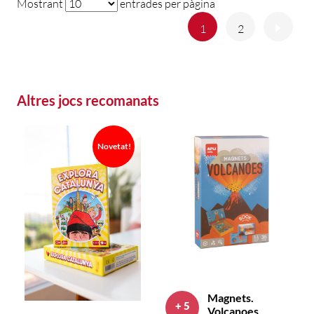
Mostrant
entrades per pàgina
Anterior
Següe
1
2
Altres jocs recomanats
Novetat!
Magnets.
+ 5
Volcanoes