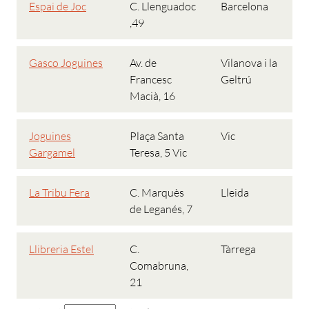
Espai de Joc
C. Llenguadoc
Barcelona
,49
Gasco Joguines
Av. de
Vilanova i la
Francesc
Geltrú
Macià, 16
Joguines
Plaça Santa
Vic
Gargamel
Teresa, 5 Vic
La Tribu Fera
C. Marquès
Lleida
de Leganés, 7
Llibreria Estel
C.
Tàrrega
Comabruna,
21