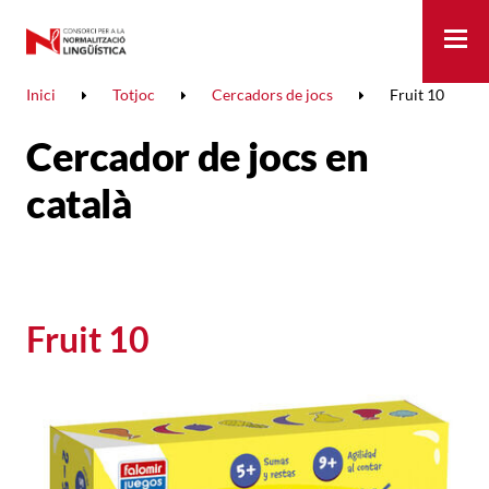
Me
Inici
Totjoc
Cercadors de jocs
Fruit 10
Cercador de jocs en
català
Fruit 10