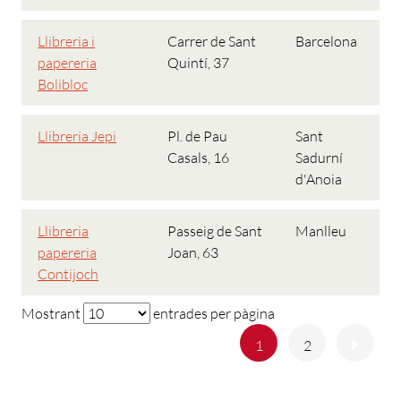
Llibreria i
Carrer de Sant
Barcelona
papereria
Quintí, 37
Bolibloc
Llibreria Jepi
Pl. de Pau
Sant
Casals, 16
Sadurní
d'Anoia
Llibreria
Passeig de Sant
Manlleu
papereria
Joan, 63
Contijoch
Mostrant
entrades per pàgina
Anterior
Següe
1
2