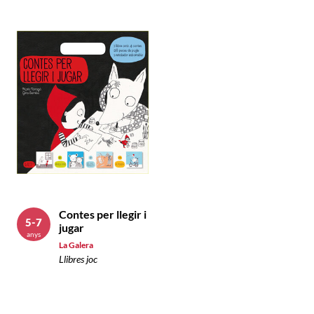
Contes per llegir i
5-7
jugar
anys
La Galera
Llibres joc