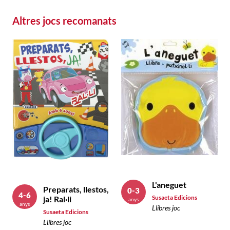
Altres jocs recomanats
L'aneguet
Preparats, llestos,
0-3
4-6
Susaeta Edicions
ja! Ral·li
anys
anys
Llibres joc
Susaeta Edicions
Llibres joc