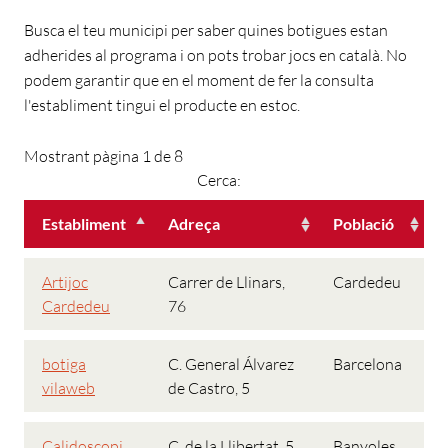
Busca el teu municipi per saber quines botigues estan
adherides al programa i on pots trobar jocs en català. No
podem garantir que en el moment de fer la consulta
l'establiment tingui el producte en estoc.
Mostrant pàgina 1 de 8
Cerca:
Establiment
Adreça
Població
Artijoc
Carrer de Llinars,
Cardedeu
Cardedeu
76
botiga
C. General Álvarez
Barcelona
vilaweb
de Castro, 5
Calidoscopi
C. de la Llibertat, 5
Banyoles