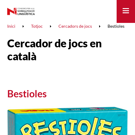
Me
Inici
Totjoc
Cercadors de jocs
Bestioles
Cercador de jocs en
català
Bestioles