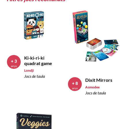
Ki-ki-ri-ki
+ 3
quadrat game
anys
Londji
Jocs de taula
Dixit Mirrors
+ 8
Asmodee
anys
Jocs de taula