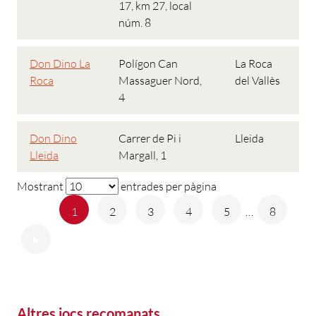
17, km 27, local
núm. 8
Don Dino La
Polígon Can
La Roca
Roca
Massaguer Nord,
del Vallès
4
Don Dino
Carrer de Pi i
Lleida
Lleida
Margall, 1
Mostrant
entrades per pàgina
Anterior
1
2
3
4
5
…
8
Següent
Altres jocs recomanats