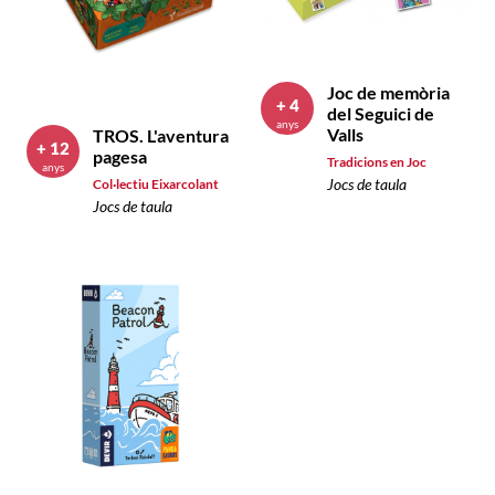
Joc de memòria
+ 4
del Seguici de
anys
Valls
TROS. L'aventura
+ 12
pagesa
Tradicions en Joc
anys
Jocs de taula
Col·lectiu Eixarcolant
Jocs de taula