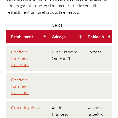
podem garantir que en el moment de fer la consulta
l'establiment tingui el producte en estoc.
Cerca:
Establiment
Adreça
Població
Conficon,
C. de Francesc
Tortosa
turisme i
Gimeno, 1
tradicions
Conficon,
turisme i
tradicions
Gasco Joguines
Av. de
Vilanova i
Francesc
la Geltrú