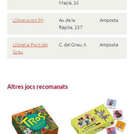
Macià, 16
Llibreria Art 89
Av. de la
Amposta
Ràpita, 157
Llibreria Pont del
C. del Grau, 6
Amposta
Grau
Altres jocs recomanats