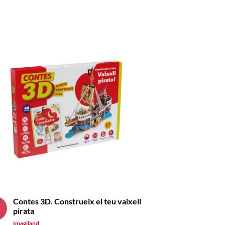
Contes 3D. Construeix el teu vaixell
8
pirata
s
Imagiland