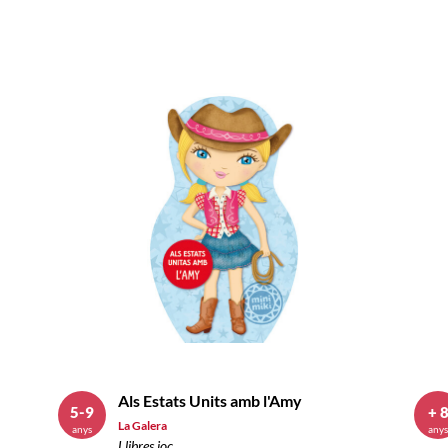
Als Estats Units amb l'Amy
5-9
+ 
La Galera
anys
any
Llibres joc