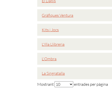
El Llapis
Gràfiques Ventura
Kits i Jocs
L'Illa Llibreria
L'Ombra
La Singratalla
Mostrant
entrades per pàgina