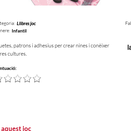
tegoria:
Fa
Llibres joc
nere:
Infantil
luetes, patrons i adhesius per crear nines i conèixer
tres cultures.
ntuació:
 aquest joc