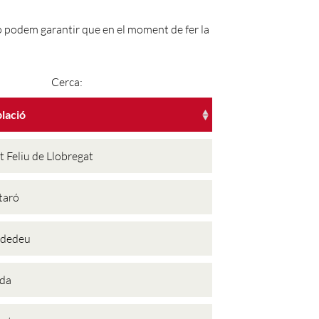
No podem garantir que en el moment de fer la
Cerca:
lació
t Feliu de Llobregat
taró
rdedeu
ida