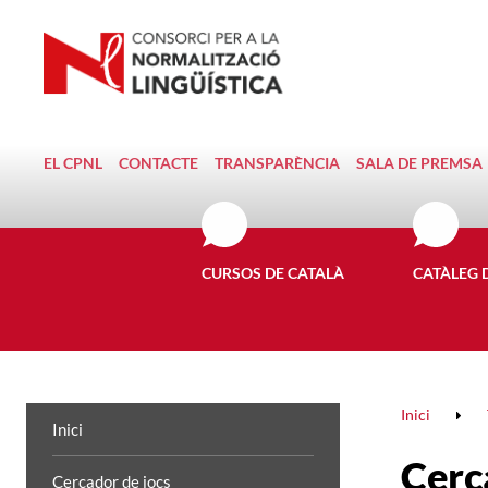
EL CPNL
CONTACTE
TRANSPARÈNCIA
SALA DE PREMSA
CURSOS DE CATALÀ
CATÀLEG 
Inici
Inici
Cerc
Cercador de jocs