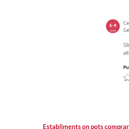
Ca
5-9
Gè
anys
Si
al
Pu
Establiments on pots comprar