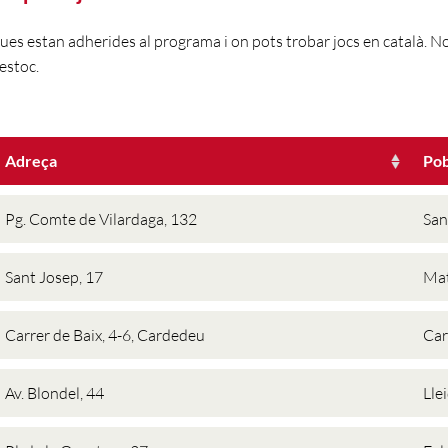
gues estan adherides al programa i on pots trobar jocs en català. 
estoc.
Adreça
Pob
Pg. Comte de Vilardaga, 132
San
Sant Josep, 17
Ma
Carrer de Baix, 4-6, Cardedeu
Ca
Av. Blondel, 44
Lle