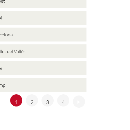
set
í
celona
let del Vallès
í
emp
Anterior
Següent
1
2
3
4