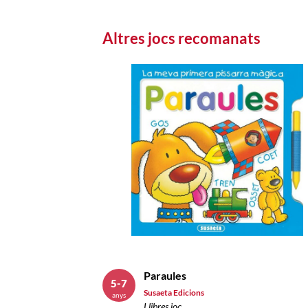
Altres jocs recomanats
Paraules
5-7
Susaeta Edicions
anys
Llibres joc