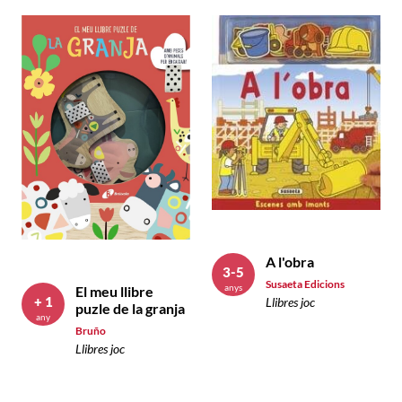
A l'obra
3-5
Susaeta Edicions
anys
El meu llibre
+ 1
Llibres joc
puzle de la granja
any
Bruño
Llibres joc