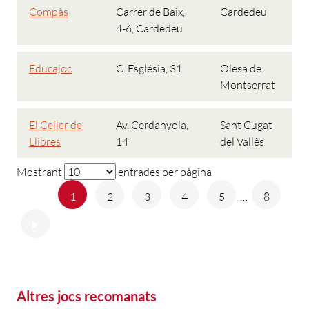
Compàs
Carrer de Baix,
Cardedeu
4-6, Cardedeu
Educajoc
C. Església, 31
Olesa de
Montserrat
El Celler de
Av. Cerdanyola,
Sant Cugat
Llibres
14
del Vallès
Mostrant
entrades per pàgina
Anterior
1
2
3
4
5
…
8
Següent
Altres jocs recomanats