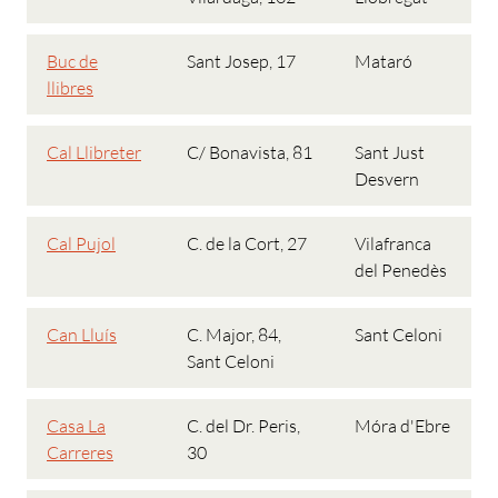
Buc de
Sant Josep, 17
Mataró
llibres
Cal Llibreter
C/ Bonavista, 81
Sant Just
Desvern
Cal Pujol
C. de la Cort, 27
Vilafranca
del Penedès
Can Lluís
C. Major, 84,
Sant Celoni
Sant Celoni
Casa La
C. del Dr. Peris,
Móra d'Ebre
Carreres
30