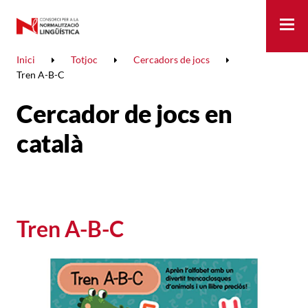
Me
Inici
Totjoc
Cercadors de jocs
Tren A-B-C
Cercador de jocs en
català
Tren A-B-C