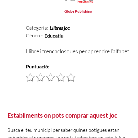
Globe Publishing
Categoria:
Llibres joc
Gènere:
Educatiu
Llibre i trencaclosques per aprendre l’alfabet.
Puntuació:
Establiments on pots comprar aquest joc
Busca el teu municipi per saber quines botigues estan
adherides al programa i on pots trobar jocs en català. No