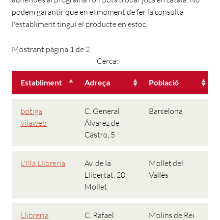
podem garantir que en el moment de fer la consulta
l'establiment tingui el producte en estoc.
Mostrant pàgina 1 de 2
Cerca:
Establiment
Adreça
Població
botiga
C. General
Barcelona
vilaweb
Álvarez de
Castro, 5
L'Illa Llibreria
Av. de la
Mollet del
Llibertat, 20,
Vallès
Mollet
Llibreria
C. Rafael
Molins de Rei