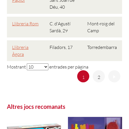
Papiol
Sant Joan de
Déu, 40
Llibreria Rom
C. d'Agustí
Mont-roig del
Sardà, 29
Camp
Llibreria
Filadors, 17
Torredembarra
Àgora
Mostrant
entrades per pàgina
Anterior
Següe
1
2
Altres jocs recomanats