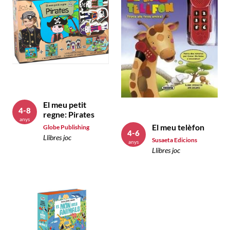
El meu petit
4-8
regne: Pirates
anys
El meu telèfon
Globe Publishing
4-6
Llibres joc
Susaeta Edicions
anys
Llibres joc