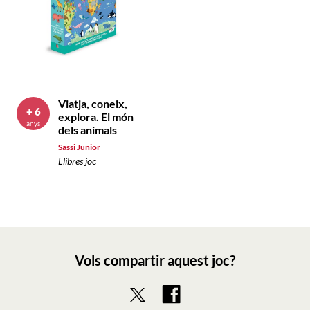
Viatja, coneix,
+ 6
explora. El món
anys
dels animals
Sassi Junior
Llibres joc
Vols compartir aquest joc?