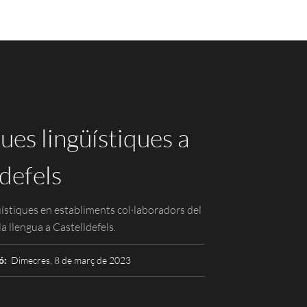
ues lingüístiques a
defels
üístiques en establiments col·laboradors del
la llengua a Castelldefels.
ó:
Dimecres, 8 de març de 2023