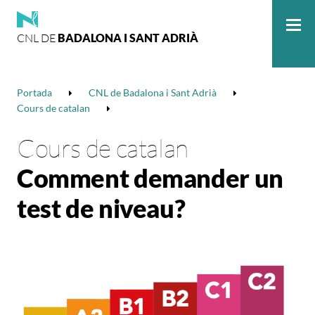
CNL DE
BADALONA I SANT ADRIÀ
Me
Portada
CNL de Badalona i Sant Adrià
Cours de catalan
Cours de catalan
Comment demander un
test de niveau?