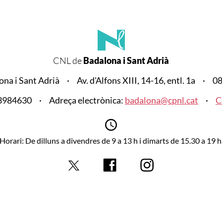
CNL de
Badalona i Sant Adrià
na i Sant Adrià
Av. d'Alfons XIII, 14-16, entl. 1a
08
33984630
Adreça electrònica:
badalona@cpnl.cat
C
Horari: De dilluns a divendres de 9 a 13 h i dimarts de 15.30 a 19 h