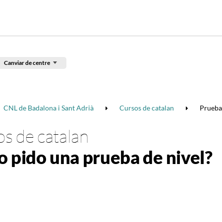
Canviar de centre
CNL de Badalona i Sant Adrià
Cursos de catalan
Pruebas
s de catalan
 pido una prueba de nivel?