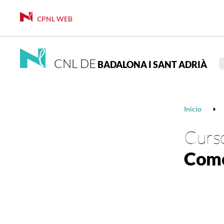
CPNL WEB
CNL DE
BADALONA I SANT ADRIÀ
Inicio
Curso
Como