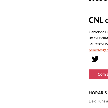
CNL d
Carrer de P
08720 Vila
Tel. 93890
penedesgar
Com a
HORARIS
De dilluns a