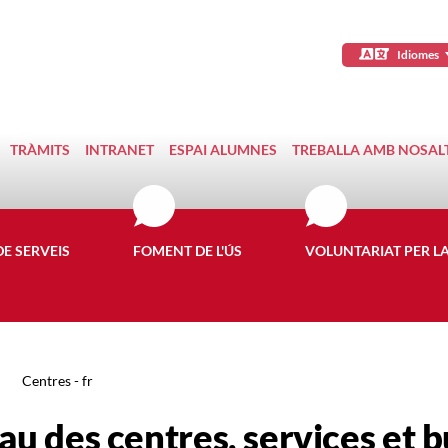
Idiomes
TRÀMITS
INTRANET
ESPAI ALUMNES
TREBALLA AMB NOSAL
DE SERVEIS
FOMENT DE L'ÚS
VOLUNTARIAT PER L
Centres - fr
au des centres, services et 