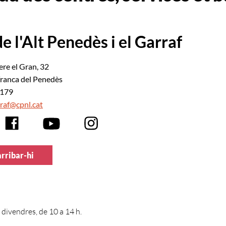
e l'Alt Penedès i el Garraf
ere el Gran, 32
franca del Penedès
6179
raf@cpnl.cat
rribar-hi
 divendres, de 10 a 14 h.