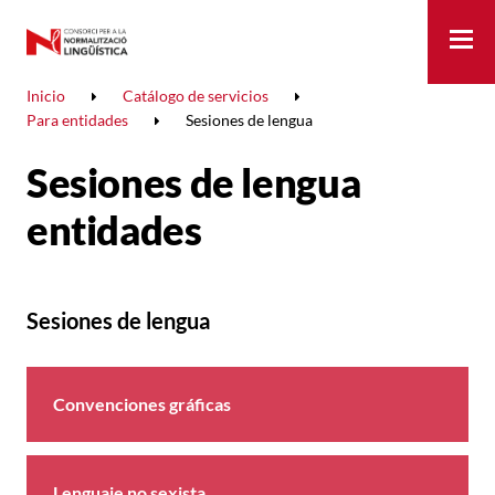
Me
Inicio
Catálogo de servicios
Para entidades
Sesiones de lengua
Sesiones de lengua
entidades
Sesiones de lengua
Convenciones gráficas
Lenguaje no sexista