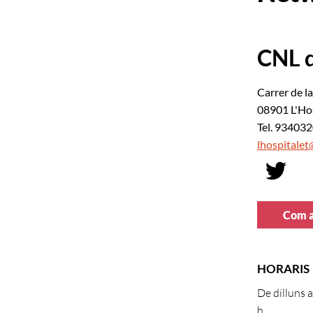
CNL d
Carrer de l
08901 L'Hos
Tel. 93403
lhospitalet
Com a
HORARIS
De dilluns a
h