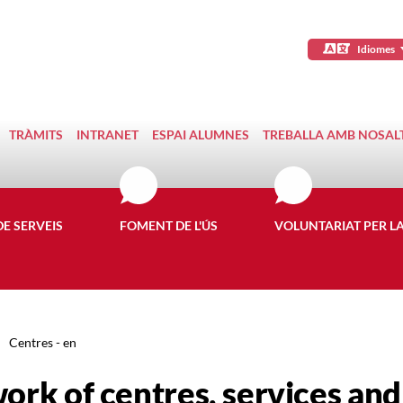
Idiomes
TRÀMITS
INTRANET
ESPAI ALUMNES
TREBALLA AMB NOSAL
DE SERVEIS
FOMENT DE L'ÚS
VOLUNTARIAT PER L
Centres - en
ork of centres, services and