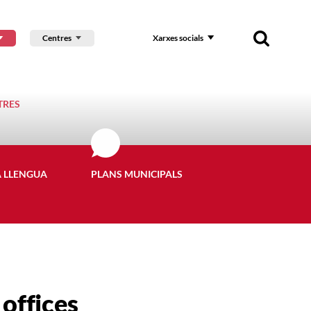
Centres
Xarxes socials
TRES
A LLENGUA
PLANS MUNICIPALS
 offices