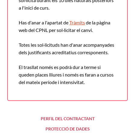
sol·licita durant els 10 dies naturals posteriors
a l'inici de curs.
Has d'anar a l'apartat de
Tràmits
de la pàgina
web del CPNL per sol·licitar el canvi.
Totes les sol·licituds han d'anar acompanyades
dels justificants acreditatius corresponents.
El trasllat només es podrà dur a terme si
queden places lliures i només es faran a cursos
del mateix període i intensivitat.
PERFIL DEL CONTRACTANT
PROTECCIÓ DE DADES