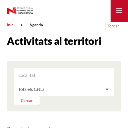
Me
Inici
Agenda
Tornar
Activitats al territori
FILTRAR
FILTRAR
LES
ELS
ACTIVITATS
FILTRAR
RESULTATS
PER
LES
LOCALITAT
ACTIVITATS
Cercar
PER
CNL