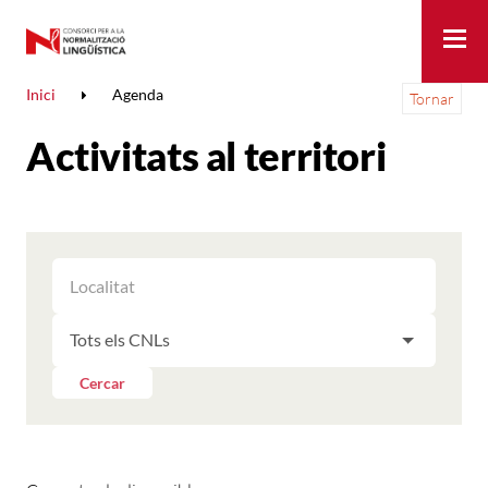
Me
Inici
Agenda
Tornar
Activitats al territori
FILTRAR
FILTRAR
LES
ELS
ACTIVITATS
FILTRAR
RESULTATS
PER
LES
LOCALITAT
ACTIVITATS
Cercar
PER
CNL