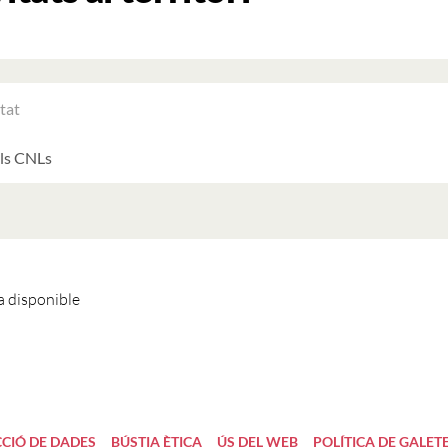
RAR
ATS
LTATS
AT
ATS
 disponible
CIÓ DE DADES
BÚSTIA ÈTICA
ÚS DEL WEB
POLÍTICA DE GALET